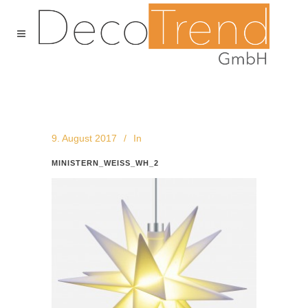
9. August 2017
In
MINISTERN_WEISS_WH_2